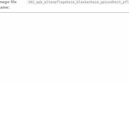
mage file
302_apb_altenpflegeheim_blankenheim_gesundheit_pfl
ame:
Beit