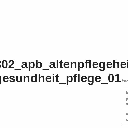
302_apb_altenpflegeh
gesundheit_pflege_01
Ima
I
p
o
I
s