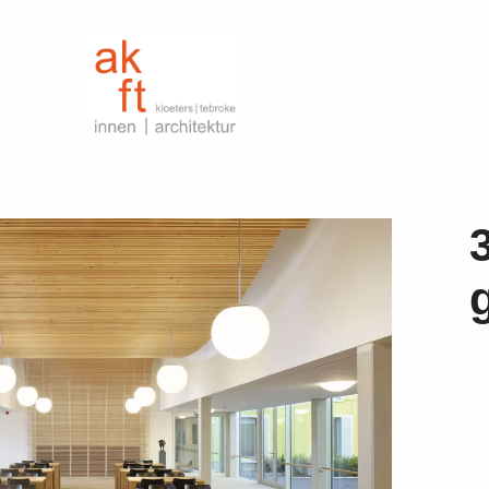
kloeters | tebroke
innen | architektur