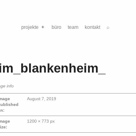
projekte
büro
team
kontakt
⌕
eim_blankenheim_
ge info
mage
August 7, 2019
ublished
n:
mage
1200 × 773 px
ize: