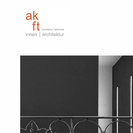
kloeters | tebroke
innen | architektur