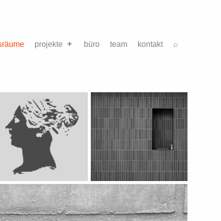
gsräume
projekte
büro
team
kontakt
⌕