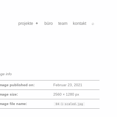
projekte
büro
team
kontakt
⌕
ge info
mage published on:
Februar 23, 2021
mage size:
2560 × 1280 px
mage file name:
04-1-scaled.jpg