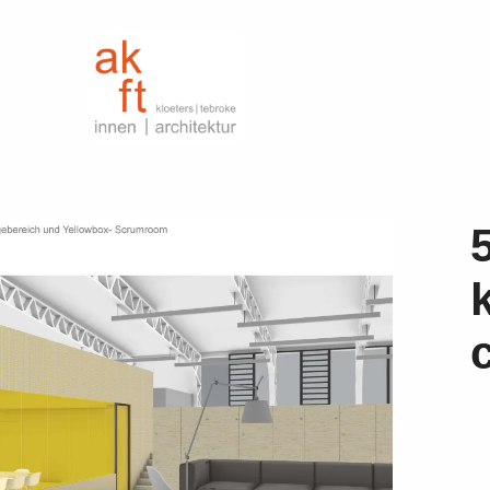
kloeters | tebroke
innen | architektur