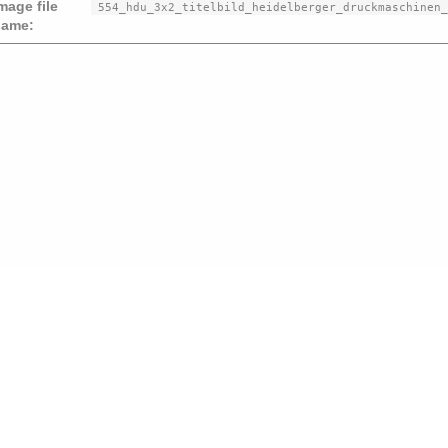
mage file
554_hdu_3x2_titelbild_heidelberger_druckmaschinen_
ame:
Beit