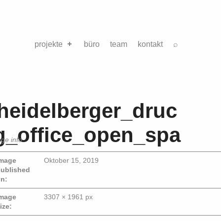
projekte
büro
team
kontakt
⌕
heidelberger_druc
g_office_open_spa
ge info
mage
Oktober 15, 2019
ublished
n:
mage
3307 × 1961 px
ize: